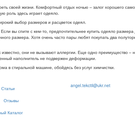
 треть своей жизни. Комфортный отдых ночью – залог хорошего сам
ую роль здесь играет одеяло.
ирокий выбор размеров и расцветок одеял.
Если вы спите с кем-то, предпочтительнее купить одеяло размера
чного размера. Хотя очень часто пары любят покупать два полуторн
 известно, они не вызывают аллергии. Еще одно преимущество – н
твенный наполнитель не подвержен деформации.
ома в стиральной машине, обойдясь без услуг химчистки.
angel.tekctil@ukr.net
Статьи
Отзывы
ный Каталог